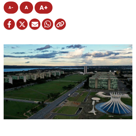
A+
A
A-