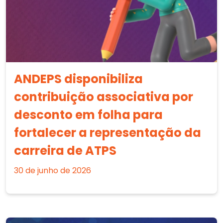
ANDEPS disponibiliza
contribuição associativa por
desconto em folha para
fortalecer a representação da
carreira de ATPS
30 de junho de 2026