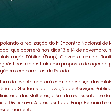
poiando a realização do 1° Encontro Nacional de 
tado, que ocorrerá nos dias 13 e 14 de novembro, 
inistração Pública (Enap). O evento tem por final
agnósticos e construir uma proposta de agenda 
gênero em carreiras de Estado.
tura do evento contará com a presença das minis
tério da Gestão e da Inovação de Serviços Público
inistério das Mulheres, além da representante d
asia Divinskaya. A presidenta da Enap, Betânia Lem
esse momento.