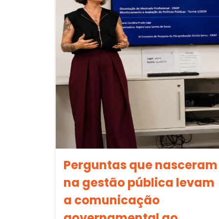
Perguntas que nasceram
na gestão pública levam
a comunicação
governamental ao