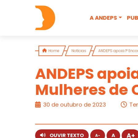
Skip to content
A ANDEPS
PUB
Home
Notícias
ANDEPS apoia 1° Enco
ANDEPS apoia
Mulheres de C
ARTIGO
30 de outubro de 2023
Tem
A+
OUVIR TEXTO
A
A-