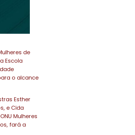
Mulheres de
na Escola
idade
para o alcance
tras Esther
s, e Cida
a ONU Mulheres
os, fará a