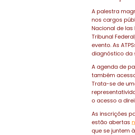
A palestra mag
nos cargos públ
Nacional de las
Tribunal Federa
evento. As ATPSs
diagnóstico da 
A agenda de par
também acesso
Trata-se de um
representativid
o acesso a direi
As inscrições p
estão abertas
n
que se juntem 