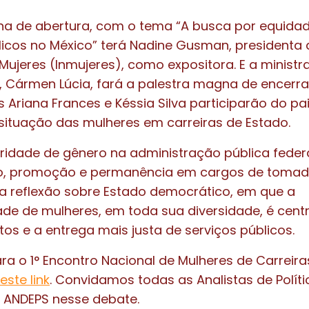
na de abertura, com o tema “A busca por equida
icos no México” terá Nadine Gusman, presidenta d
 Mujeres (Inmujeres), como expositora. E a minist
l, Cármen Lúcia, fará a palestra magna de encer
 Ariana Frances e Késsia Silva participarão do pa
situação das mulheres em carreiras de Estado.
idade de gênero na administração pública feder
, promoção e permanência em cargos de tomada
a reflexão sobre Estado democrático, em que a
ade de mulheres, em toda sua diversidade, é centr
tos e a entrega mais justa de serviços públicos.
ara o 1° Encontro Nacional de Mulheres de Carreir
este link
. Convidamos todas as Analistas de Políti
à ANDEPS nesse debate.