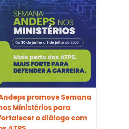
Andeps promove Semana
nos Ministérios para
fortalecer o diálogo com
os ATPS