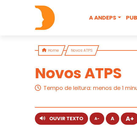
Skip to content
A ANDEPS
PUB
Home
Novos ATPS
Novos ATPS
5 de março de 2025
Tempo de leitura: menos de 1 min
A+
OUVIR TEXTO
A
A-