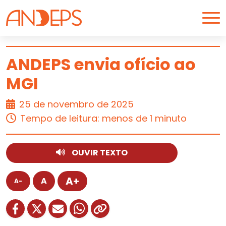
Skip to content
ANDEPS envia ofício ao
MGI
ARTIGO
25 de novembro de 2025
Tempo de leitura: menos de 1 minuto
OUVIR TEXTO
A+
A
A-