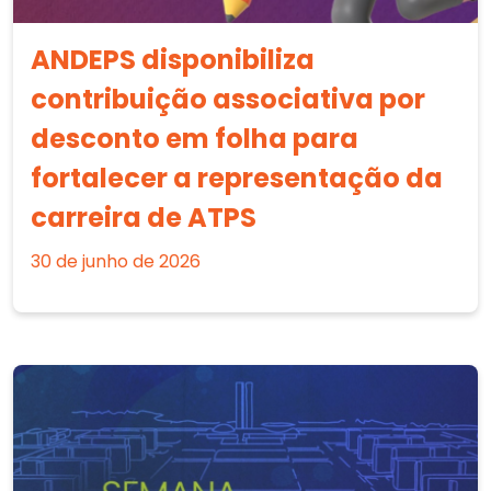
ANDEPS disponibiliza
contribuição associativa por
desconto em folha para
fortalecer a representação da
carreira de ATPS
30 de junho de 2026