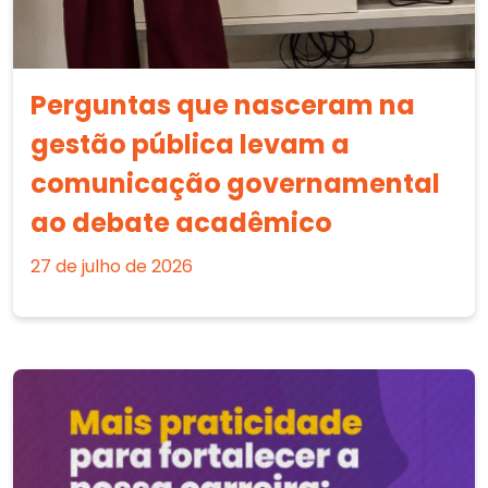
Perguntas que nasceram na
gestão pública levam a
comunicação governamental
ao debate acadêmico
27 de julho de 2026