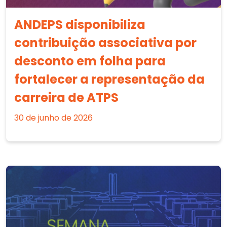
ANDEPS disponibiliza
contribuição associativa por
desconto em folha para
fortalecer a representação da
carreira de ATPS
30 de junho de 2026