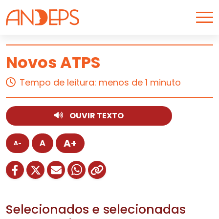
Skip to content
Novos ATPS
5 de março de 2025
Tempo de leitura: menos de 1 minuto
OUVIR TEXTO
A+
A
A-
Selecionados e selecionadas