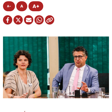
A+
A
A-