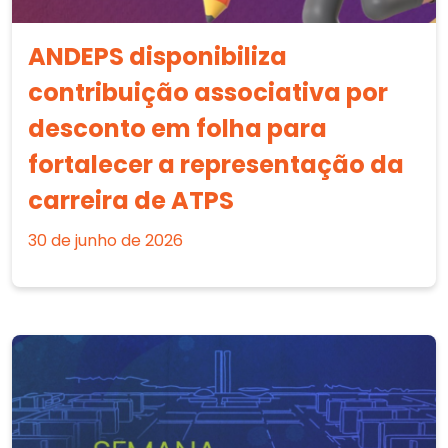
ANDEPS disponibiliza
contribuição associativa por
desconto em folha para
fortalecer a representação da
carreira de ATPS
30 de junho de 2026