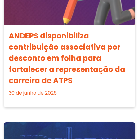
ANDEPS disponibiliza
contribuição associativa por
desconto em folha para
fortalecer a representação da
carreira de ATPS
30 de junho de 2026