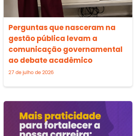
Perguntas que nasceram na
gestão pública levam a
comunicação governamental
ao debate acadêmico
27 de julho de 2026