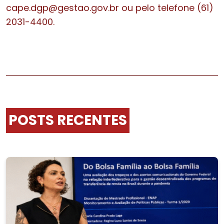
cape.dgp@gestao.gov.br ou pelo telefone (61)
2031-4400.
POSTS RECENTES