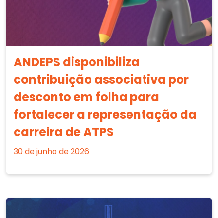
ANDEPS disponibiliza
contribuição associativa por
desconto em folha para
fortalecer a representação da
carreira de ATPS
30 de junho de 2026