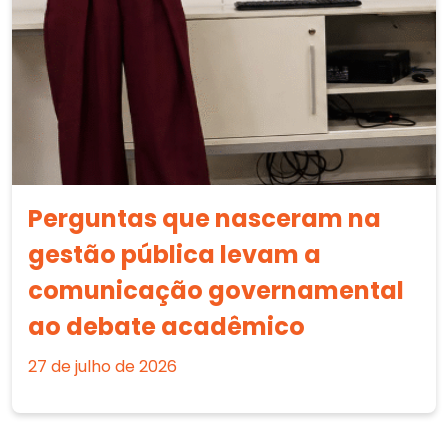
Perguntas que nasceram na
gestão pública levam a
comunicação governamental
ao debate acadêmico
27 de julho de 2026