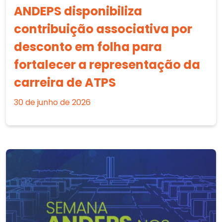
ANDEPS disponibiliza
contribuição associativa por
desconto em folha para
fortalecer a representação da
carreira de ATPS
30 de junho de 2026