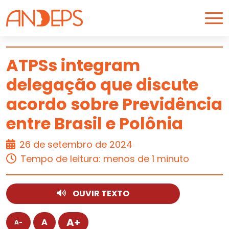
Skip to content
ATPSs integram
delegação que discute
ARTIGO
acordo sobre Previdência
entre Brasil e Polônia
26 de setembro de 2024
Tempo de leitura: menos de 1 minuto
OUVIR TEXTO
A+
A
A-