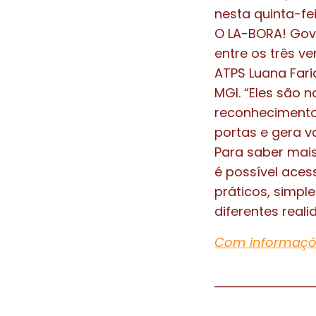
nesta quinta-fei
O LA-BORA! Gov
entre os três v
ATPS Luana Fari
MGI. “Eles são 
reconhecimento
portas e gera va
Para saber mai
é possível aces
práticos, simpl
diferentes reali
Com informaçõ