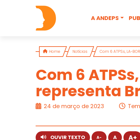
Skip to content
A ANDEPS
PUB
Home
Notícias
Com 6 ATPSs, LA-BORA
Com 6 ATPSs,
representa Br
ARTIGO
24 de março de 2023
Temp
A+
OUVIR TEXTO
A
A-