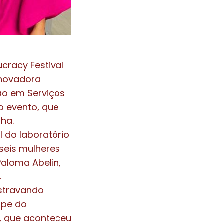
cracy Festival
 inovadora
ão em Serviços
o evento, que
nha.
l do laboratório
seis mulheres
Paloma Abelin,
.
stravando
ipe do
l, que aconteceu