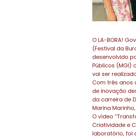
O LA-BORA! Gov 
(Festival da Bur
desenvolvido po
Públicos (MGI) 
vai ser realizad
Com três anos d
de inovação des
da carreira de D
Marina Marinho,
O vídeo “Trans
Criatividade e 
laboratório, fo