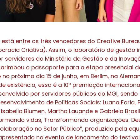
está entre os três vencedores do Creative Bureau
ocracia Criativa). Assim, o laboratório de gestão
r servidores do Ministério da Gestão e da Inovaç
carimbou o passaporte para a etapa presencial d
o no próximo dia 15 de junho, em Berlim, na Alema
e existência, essa é a 10º premiação internaciona
envolvido por servidores públicos do MGI, sendo 
esenvolvimento de Políticas Sociais: Luana Faria, 
 Isabella Blumen, Martha Lauande e Gabriela Brasil
formando vidas, Transformando organizações: De
Colaboração no Setor Público”, produzido pela equ
i apresentado no evento de lançamento do festiva