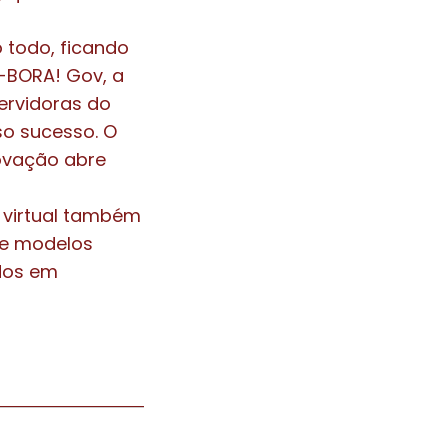
 todo, ficando
A-BORA! Gov, a
servidoras do
so sucesso. O
ovação abre
 virtual também
 de modelos
ados em