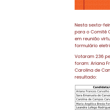
Nesta sexta-fei
para o Comitê C
em reunião virt
formulário eletr
Votaram 236 pe
foram: Ariana F
Carolina de Cam
resultado: