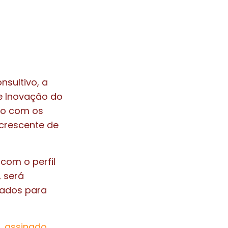
sultivo, a
e Inovação do
cio com os
crescente de
 com o perfil
 será
tados para
_assinado