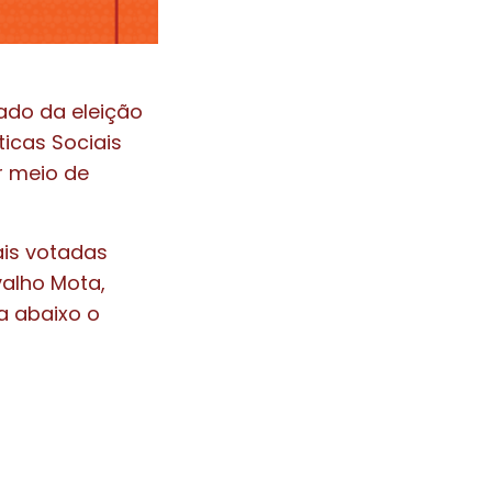
tado da eleição
icas Sociais
r meio de
is votadas
valho Mota,
a abaixo o