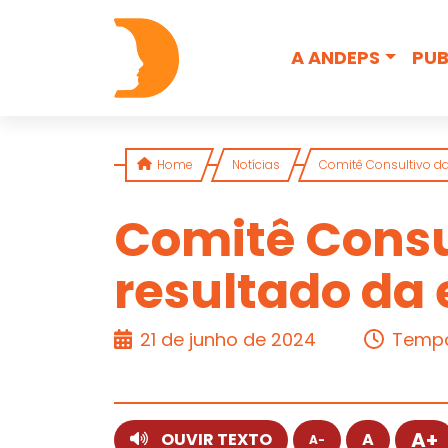
Skip to content
A ANDEPS
PUB
Home
Notícias
Comitê Consultivo da 
Comitê Consul
resultado da 
ARTIGO
21 de junho de 2024
Tempo 
A+
OUVIR TEXTO
A
A-