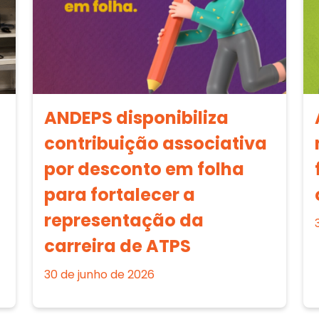
ANDEPS disponibiliza
contribuição associativa
por desconto em folha
para fortalecer a
representação da
carreira de ATPS
30 de junho de 2026