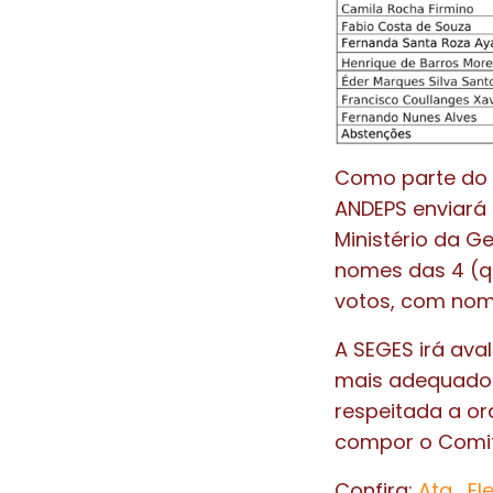
Como parte do 
ANDEPS enviará 
Ministério da G
nomes das 4 (q
votos, com nome
A SEGES irá aval
mais adequado à
respeitada a o
compor o Comit
Confira:
Ata_El