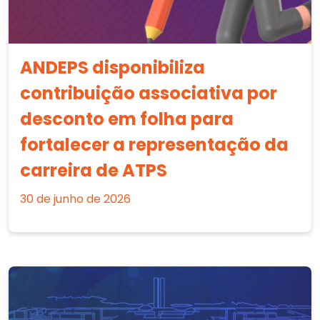
ANDEPS disponibiliza
contribuição associativa por
desconto em folha para
fortalecer a representação da
carreira de ATPS
30 de junho de 2026