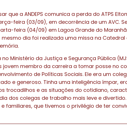
sar que a ANDEPS comunica a perda do ATPS Elto
terça-feira (03/09), em decorrência de um AVC. Se
uarta-feira (04/09) em Lagoa Grande do Maranh
o mesmo dia foi realizada uma missa na Catedral d
emória.
a no Ministério da Justiça e Segurança Pública (M
is jovem membro da carreira a tomar posse no c
envolvimento de Políticas Sociais. Ele era um cole
cado e generoso. Tinha uma inteligência ímpar, er
s trocadilhos e as situações do cotidiano, caract
dia dos colegas de trabalho mais leve e divertido
 familiares, que tivemos o privilégio de ter convi