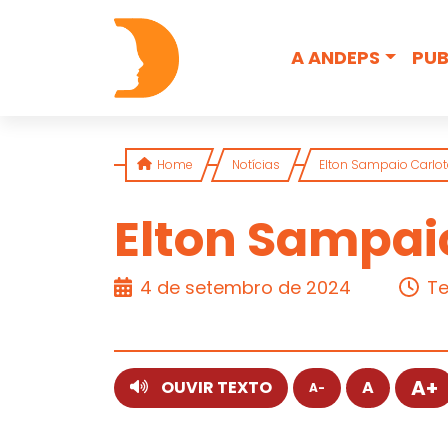
Skip to content
A ANDEPS
PUB
Home
Notícias
Elton Sampaio Carlot
Elton Sampaio
ARTIGO
4 de setembro de 2024
Te
A+
OUVIR TEXTO
A
A-