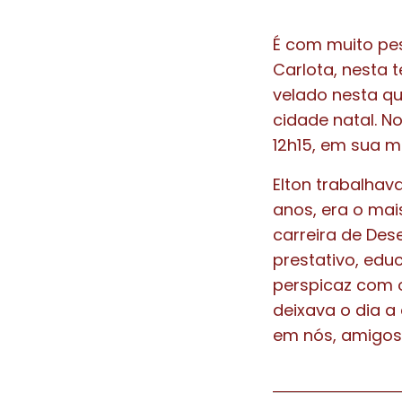
É com muito pe
Carlota, nesta 
velado nesta q
cidade natal. N
12h15, em sua m
Elton trabalhav
anos, era o ma
carreira de Des
prestativo, edu
perspicaz com o
deixava o dia a 
em nós, amigos e