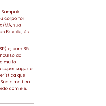
n Sampaio
u corpo foi
ão/MA, sua
e Brasília, às
JSP) e, com 35
oncurso da
ga muito
a super sagaz e
erística que
. Sua alma fica
vido com ele.