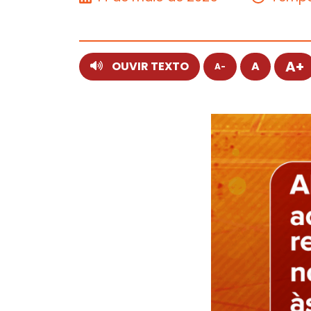
A+
OUVIR TEXTO
A
A-