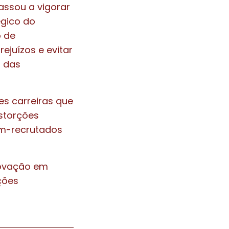
passou a vigorar
égico do
 de
ejuízos e evitar
s das
es carreiras que
istorções
ém-recrutados
Inovação em
ções