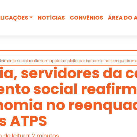
Busca
LICAÇÕES
NOTÍCIAS
CONVÊNIOS
ÁREA DO 
olvimento social reafirmam apoio ao pleito por isonomia no reenquadram
, servidores da c
nto social reafir
sonomia no reenqu
s ATPS
de leitura: 2 minutos