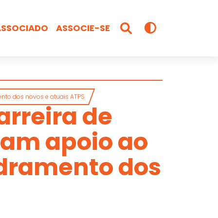
ASSOCIADO
ASSOCIE-SE
ento dos novos e atuais ATPS
arreira de
mam apoio ao
adramento dos