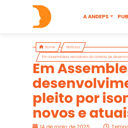
Skip to content
A ANDEPS
PUB
Home
Notícias
Em Assembleia, servidores da carreira de desenv
Em Assembleia
desenvolvime
ARTIGO
pleito por i
novos e atuai
14 de maio de 2025
Tempo 