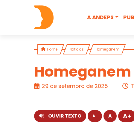
Skip to content
A ANDEPS
PUB
Home
Notícias
Homeganem
Homeganem
NOTA
29 de setembro de 2025
T
A+
OUVIR TEXTO
A
A-