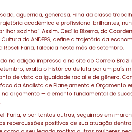
ada, aguerrida, generosa. Filha da classe trabal
trajetória acadêmica e profissional brilhantes, nu
ilhar sozinha”. Assim, Cecília Bizerra, da Coord
ultura da ANDEPS, define a trajetória da economi
ta Roseli Faria, falecida neste mês de setembro.
ado na edição impressa e no site do Correio Brazil
etembro, exalta o histórico de luta por um país ma
nto de vista da igualdade racial e de gênero. C
 foco da Analista de Planejamento e Orçamento er
s no orçamento — elemento fundamental de suce
.
seli Faria, e por tantas outras, seguimos em march
as repercussões positivas de sua atuação dentro
 e como o seu legado motiva outras mulheres neg