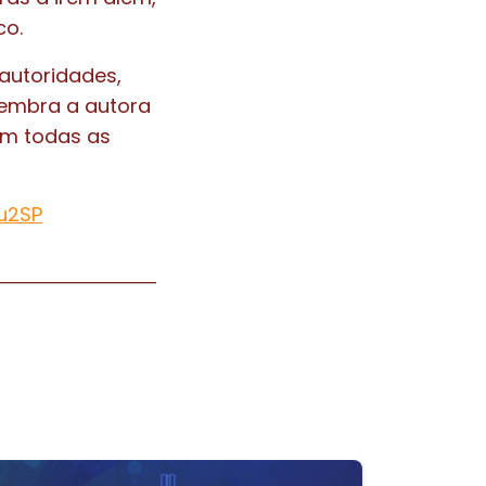
co.
autoridades,
lembra a autora
em todas as
Du2SP