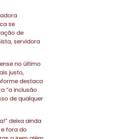
hadora
nca se
enação de
sta, servidora
iense no último
is justo,
onforme destaca
a “a inclusão
sso de qualquer
a!” deixa ainda
 e fora do
ras a irem além,