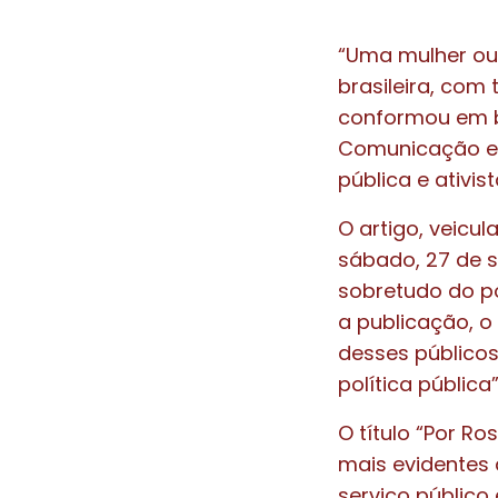
“Uma mulher ous
brasileira, com 
conformou em br
Comunicação e C
pública e ativis
O artigo, veicul
sábado, 27 de s
sobretudo do po
a publicação, o
desses público
política pública”
O título “Por Ro
mais evidentes 
serviço público