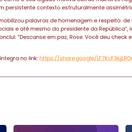
m persistente contexto estruturalmente assimétri
obilizou palavras de homenagem e respeito: de 
ciais e até mesmo do presidente da República”, 
conclui: “Descanse em paz, Rose. Você deu check 
íntegra no link:
https://share.google/LF7KcF3kjjLR