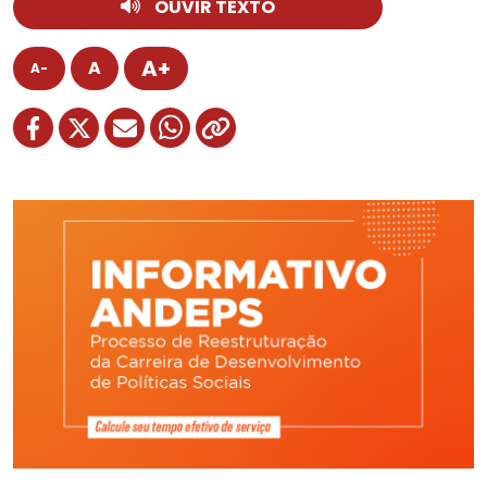
OUVIR TEXTO
A+
A
A-