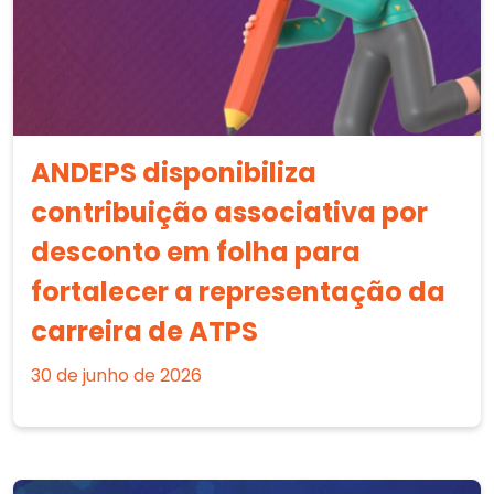
ANDEPS disponibiliza
contribuição associativa por
desconto em folha para
fortalecer a representação da
carreira de ATPS
30 de junho de 2026