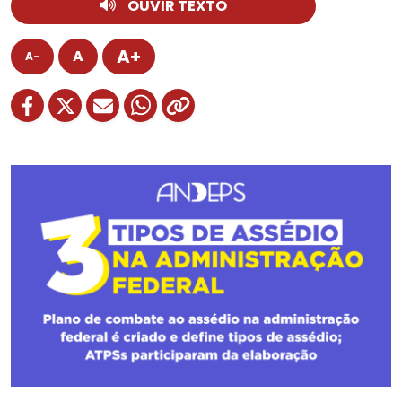
OUVIR TEXTO
A+
A
A-