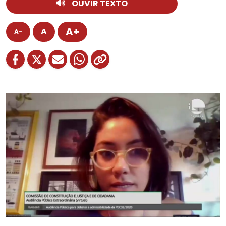
OUVIR TEXTO
A+
A
A-