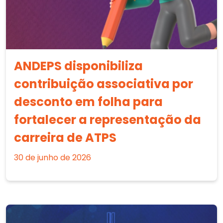
ANDEPS disponibiliza
contribuição associativa por
desconto em folha para
fortalecer a representação da
carreira de ATPS
30 de junho de 2026