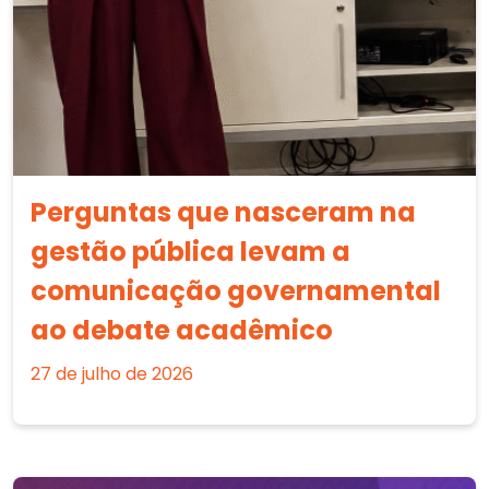
Perguntas que nasceram na
gestão pública levam a
comunicação governamental
ao debate acadêmico
27 de julho de 2026