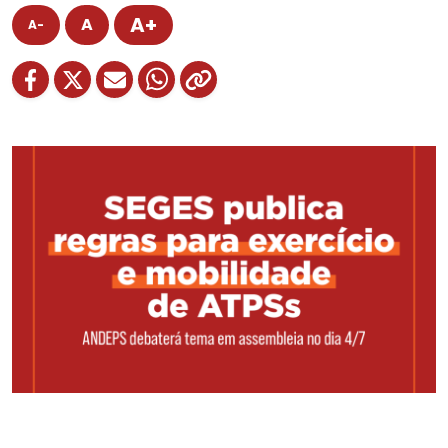
A+
A
A-