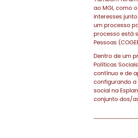
ao MGI, como o 
interesses junt
um processo pau
processo está 
Pessoas (COGEP
Dentro de um pr
Políticas Socia
contínuo e de 
configurando a
social na Espla
conjunto dos/as