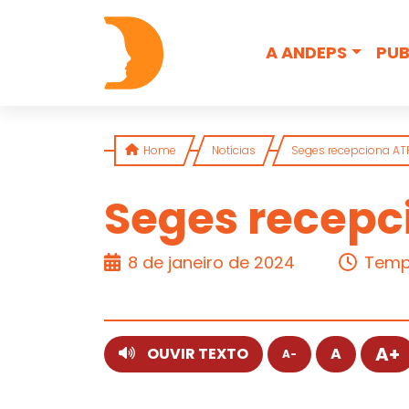
Skip to content
A ANDEPS
PUB
Home
Notícias
Seges recepciona ATP
Seges recepc
ARTIGO
8 de janeiro de 2024
Tempo
A+
OUVIR TEXTO
A
A-