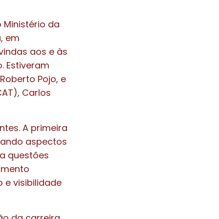
 Ministério da
u, em
vindas aos e às
o. Estiveram
Roberto Pojo, e
AT), Carlos
ntes. A primeira
ltando aspectos
ra questões
vimento
 e visibilidade
o da carreira