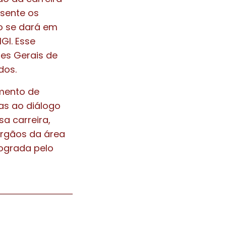
esente os
ão se dará em
GI. Esse
es Gerais de
dos.
imento de
tas ao diálogo
a carreira,
órgãos da área
lograda pelo