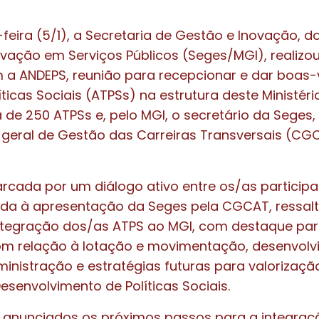
feira (5/1), a Secretaria de Gestão e Inovação, do
vação em Serviços Públicos (Seges/MGI), realizo
 a ANDEPS, reunião para recepcionar e dar boas-
íticas Sociais (ATPSs) na estrutura deste Ministéri
 de 250 ATPSs e, pelo MGI, o secretário da Seges, 
geral de Gestão das Carreiras Transversais (CGC
arcada por um diálogo ativo entre os/as participa
cada à apresentação da Seges pela CGCAT, ressa
integração dos/as ATPS ao MGI, com destaque pa
om relação à lotação e movimentação, desenvol
ministração e estratégias futuras para valorização
esenvolvimento de Políticas Sociais.
nunciados os próximos passos para a integraçã