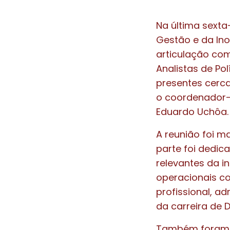
Na última sexta-
Gestão e da Ino
articulação com
Analistas de Pol
presentes cerca
o coordenador-
Eduardo Uchôa.
A reunião foi m
parte foi dedi
relevantes da 
operacionais c
profissional, ad
da carreira de D
Também foram a