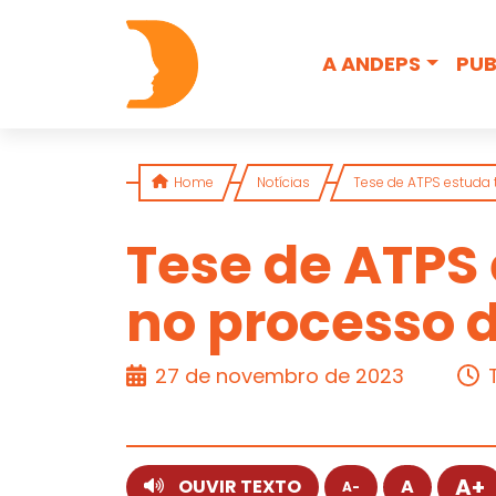
Skip to content
A ANDEPS
PUB
Home
Notícias
Tese de ATPS estuda t
Tese de ATPS 
no processo d
ARTIGO
27 de novembro de 2023
A+
OUVIR TEXTO
A
A-