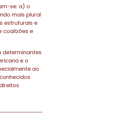
cam-se: a) o
ando mais plural
s estruturais e
e coalizões e
m determinantes
ricana e o
pecialmente ao
econhecidos
ireitos