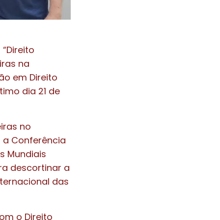
“Direito
iras na
ão em Direito
timo dia 21 de
eiras no
, a Conferência
as Mundiais
ra descortinar a
nternacional das
om o Direito