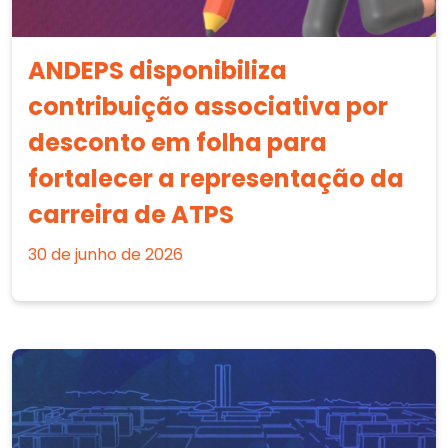
ANDEPS disponibiliza
contribuição associativa por
desconto em folha para
fortalecer a representação da
carreira de ATPS
30 de junho de 2026