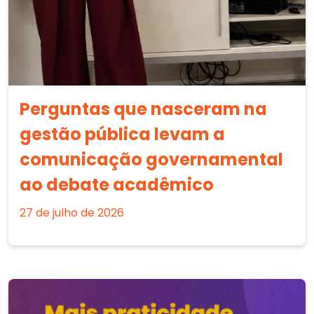
Perguntas que nasceram na
gestão pública levam a
comunicação governamental
ao debate acadêmico
27 de julho de 2026