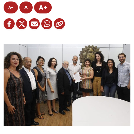
A+
A
A-