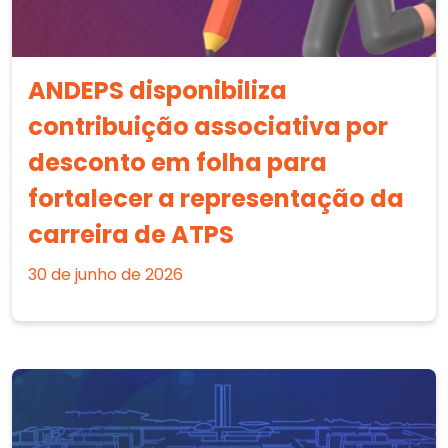
ANDEPS disponibiliza
contribuição associativa por
desconto em folha para
fortalecer a representação da
carreira de ATPS
30 de junho de 2026