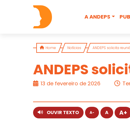
Skip to content
A ANDEPS
PUB
Home
Notícias
ANDEPS solicita reun
ANDEPS solici
ARTIGO
13 de fevereiro de 2026
Te
A+
OUVIR TEXTO
A
A-