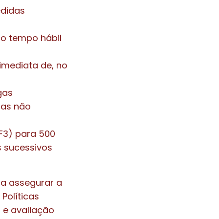
edidas
do tempo hábil
imediata de, no
gas
gas não
F3) para 500
 sucessivos
a assegurar a
Políticas
 e avaliação