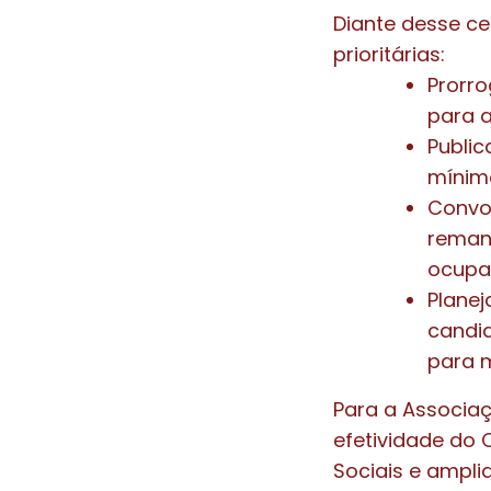
Diante desse ce
prioritárias:
Prorro
para 
Public
mínim
Convo
reman
ocupa
Plane
candi
para m
Para a Associa
efetividade do 
Sociais e ampli