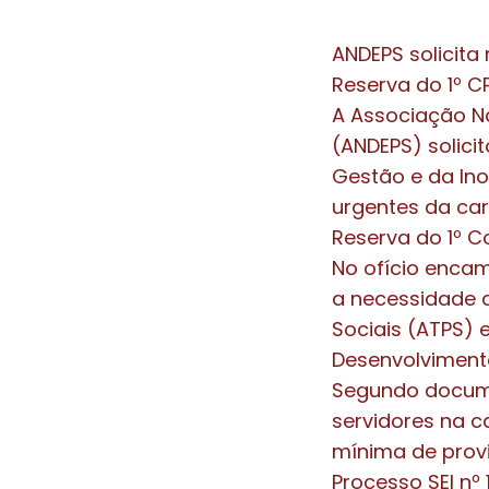
ANDEPS solicita
Reserva do 1º C
A Associação Na
(ANDEPS) solicit
Gestão e da In
urgentes da ca
Reserva do 1º C
No ofício encam
a necessidade d
Sociais (ATPS) 
Desenvolvimento
Segundo documen
servidores na c
mínima de prov
Processo SEI nº