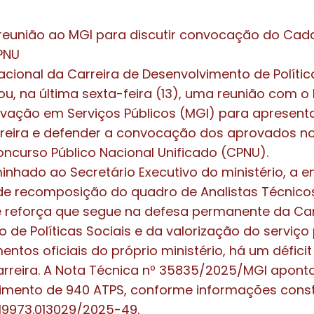
 reunião ao MGI para discutir convocação do Cad
PNU
cional da Carreira de Desenvolvimento de Polític
ou, na última sexta-feira (13), uma reunião com o 
ovação em Serviços Públicos (MGI) para apresen
rreira e defender a convocação dos aprovados n
oncurso Público Nacional Unificado (CPNU).
inhado ao Secretário Executivo do ministério, a 
e recomposição do quadro de Analistas Técnicos 
e reforça que segue na defesa permanente da Car
 de Políticas Sociais e da valorização do serviço 
tos oficiais do próprio ministério, há um déficit
arreira. A Nota Técnica nº 35835/2025/MGI apont
imento de 940 ATPS, conforme informações cons
 19973.013029/2025-49.