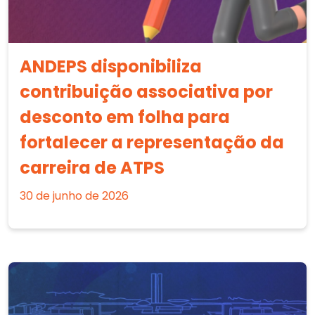
ANDEPS disponibiliza
contribuição associativa por
desconto em folha para
fortalecer a representação da
carreira de ATPS
30 de junho de 2026