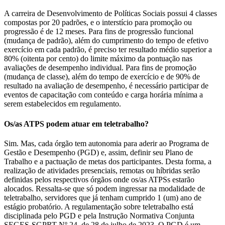
A carreira de Desenvolvimento de Políticas Sociais possui 4 classes
compostas por 20 padrões, e o interstício para promoção ou
progressão é de 12 meses. Para fins de progressão funcional
(mudança de padrão), além do cumprimento do tempo de efetivo
exercício em cada padrão, é preciso ter resultado médio superior a
80% (oitenta por cento) do limite máximo da pontuação nas
avaliações de desempenho individual. Para fins de promoção
(mudança de classe), além do tempo de exercício e de 90% de
resultado na avaliação de desempenho, é necessário participar de
eventos de capacitação com conteúdo e carga horária mínima a
serem estabelecidos em regulamento.
Os/as ATPS podem atuar em teletrabalho?
Sim. Mas, cada órgão tem autonomia para aderir ao Programa de
Gestão e Desempenho (PGD) e, assim, definir seu Plano de
Trabalho e a pactuação de metas dos participantes. Desta forma, a
realização de atividades presenciais, remotas ou híbridas serão
definidas pelos respectivos órgãos onde os/as ATPSs estarão
alocados. Ressalta-se que só podem ingressar na modalidade de
teletrabalho, servidores que já tenham cumprido 1 (um) ano de
estágio probatório. A regulamentação sobre teletrabalho está
disciplinada pelo PGD e pela Instrução Normativa Conjunta
SEGES-SGPRT Nº 24, de 28 de julho de 2023. O PGD é um