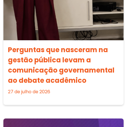
Perguntas que nasceram na
gestão pública levam a
comunicação governamental
ao debate acadêmico
27 de julho de 2026