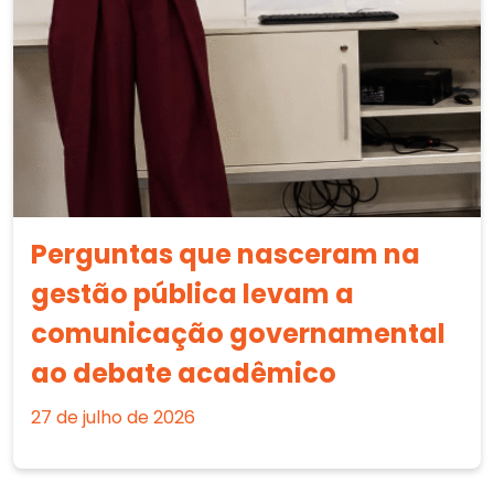
Perguntas que nasceram na
gestão pública levam a
comunicação governamental
ao debate acadêmico
27 de julho de 2026