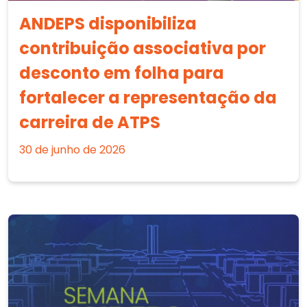
ANDEPS disponibiliza
contribuição associativa por
desconto em folha para
fortalecer a representação da
carreira de ATPS
30 de junho de 2026