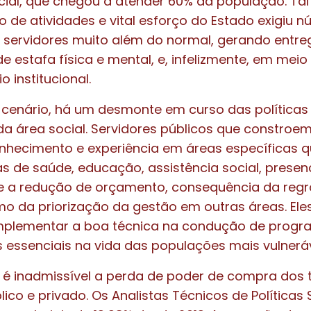
cial, que chegou a atender 60% da população. Tal
 de atividades e vital esforço do Estado exigiu 
s servidores muito além do normal, gerando entr
e estafa física e mental, e, infelizmente, em meio
 institucional.
cenário, há um desmonte em curso das políticas 
a área social. Servidores públicos que constroem
hecimento e experiência em áreas específicas 
cas de saúde, educação, assistência social, prese
 a redução de orçamento, consequência da regra
o da priorização da gestão em outras áreas. Ele
mplementar a boa técnica na condução de prog
essenciais na vida das populações mais vulnerá
 é inadmissível a perda de poder de compra dos 
ico e privado. Os Analistas Técnicos de Políticas S