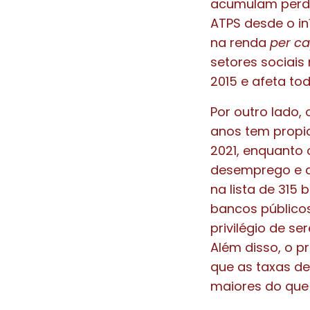
acumulam perdas
ATPS desde o in
na renda
per ca
setores sociai
2015 e afeta to
Por outro lado,
anos tem propi
2021, enquanto 
desemprego e d
na lista de 315 
bancos públicos
privilégio de s
Além disso, o p
que as taxas de
maiores do que 