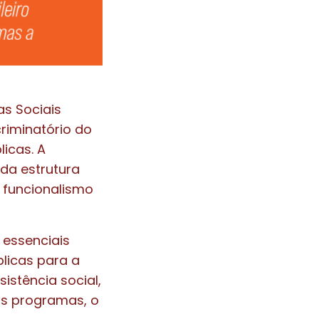
as Sociais
riminatório do
icas. A
 da estrutura
 funcionalismo
 essenciais
licas para a
stência social,
os programas, o