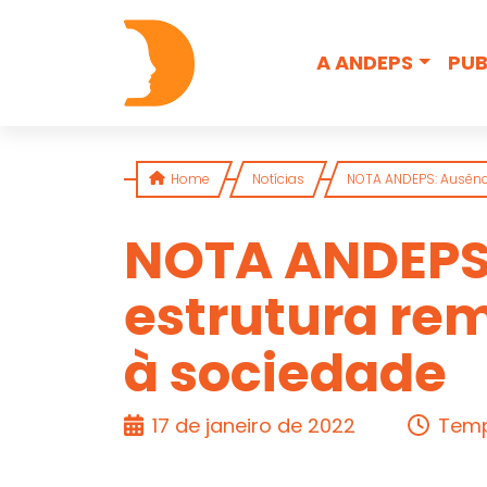
Skip to content
A ANDEPS
PUB
Home
Notícias
NOTA ANDEPS: Ausênci
NOTA ANDEPS:
estrutura rem
ARTIGO
à sociedade
17 de janeiro de 2022
Temp