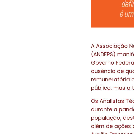
A Associação Na
(ANDEPS) manife
Governo Federal
ausência de qua
remuneratória d
público, mas a 
Os Analistas Té
durante a pande
população, des
além de ações d