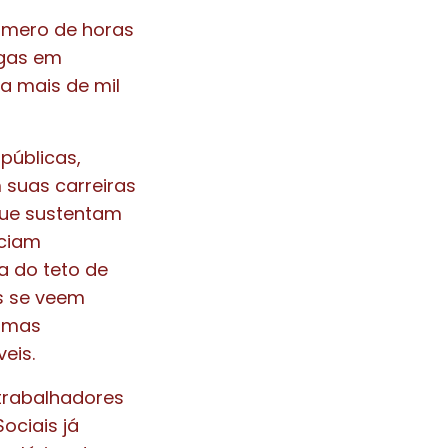
número de horas
egas em
 a mais de mil
públicas,
 suas carreiras
que sustentam
nciam
 do teto de
s se veem
ramas
veis.
trabalhadores
ociais já