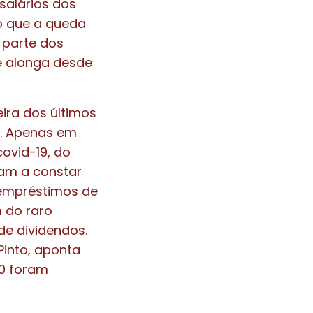
salários dos
do que a queda
 parte dos
e alonga desde
eira dos últimos
s. Apenas em
covid-19, do
am a constar
 e empréstimos de
 do raro
de dividendos.
Pinto, aponta
20 foram