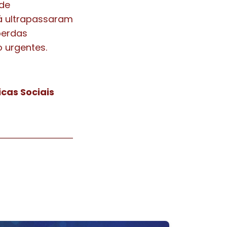
 de
já ultrapassaram
perdas
o urgentes.
cas Sociais