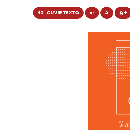
A+
OUVIR TEXTO
A
A-