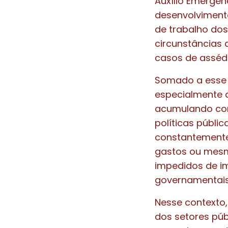
Auxílio Emergen
desenvolvimento
de trabalho do
circunstâncias d
casos de assédio
Somado a esse 
especialmente d
acumulando con
políticas públi
constantemente
gastos ou mesm
impedidos de i
governamentais 
Nesse contexto,
dos setores públ