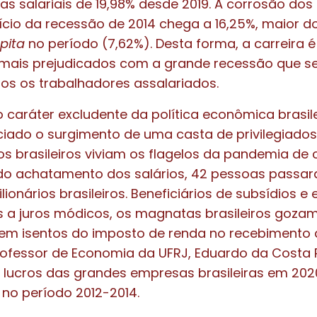
 salariais de 19,98% desde 2019. A corrosão dos 
ício da recessão de 2014 chega a 16,25%, maior 
pita
no período (7,62%). Desta forma, a carreira é
s mais prejudicados com a grande recessão que s
dos os trabalhadores assalariados.
 o caráter excludente da política econômica brasil
ciado o surgimento de uma casta de privilegiado
os brasileiros viviam os flagelos da pandemia de 
o achatamento dos salários, 42 pessoas passar
bilionários brasileiros. Beneficiários de subsídios
 a juros módicos, os magnatas brasileiros gozam
erem isentos do imposto de renda no recebimento 
rofessor de Economia da UFRJ, Eduardo da Costa 
 lucros das grandes empresas brasileiras em 20
no período 2012-2014.