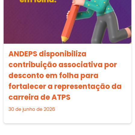
ANDEPS disponibiliza
contribuição associativa por
desconto em folha para
fortalecer a representação da
carreira de ATPS
30 de junho de 2026