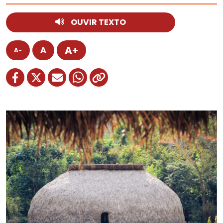
OUVIR TEXTO
A+
A
A-