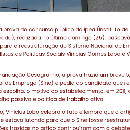
prova do concurso público do Ipea (Instituto de
ada), realizada no último domingo (25), baseava
s para a reestruturação do Sistema Nacional de E
istas de Políticas Sociais Vinicius Gomes Lobo e V
Fundação Cesagranrio, a prova trazia um breve t
l de Emprego (Sine) e pedia ao candidato que r
a escolha, o motivo do estabelecimento, em 2011, 
alho passiva e política de trabalho ativa.
, Vinicius Lobo celebra o fato e lembra que o arti
 estava lutando para que o Sine fosse reestrutu
ões trazidas no artigo contribuíram com o debate