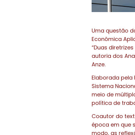
Uma questão da 
Econômica Aplic
“Duas diretrize
autoria dos Anal
Anze.
Elaborada pela 
Sistema Naciona
meio de múltipl
política de trab
Coautor do texto
época em que se
modo, as reflex