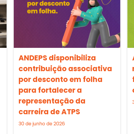
ANDEPS disponibiliza
contribuição associativa
por desconto em folha
para fortalecer a
representação da
carreira de ATPS
30 de junho de 2026