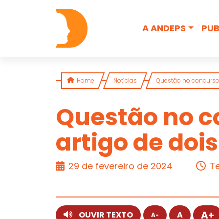
Skip to content
A ANDEPS
PUB
Home
Notícias
Questão no concurso
Questão no c
artigo de doi
ARTIGO
29 de fevereiro de 2024
Te
A+
OUVIR TEXTO
A
A-