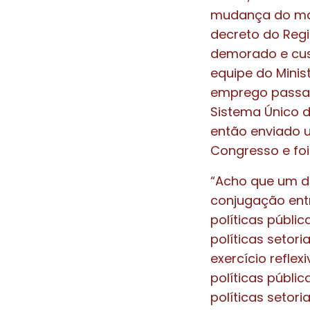
mudança do marc
decreto do Regi
demorado e cust
equipe do Minis
emprego passas
Sistema Único d
então enviado 
Congresso e fo
“Acho que um do
conjugação entr
políticas públi
políticas setori
exercício refle
políticas públ
políticas setori