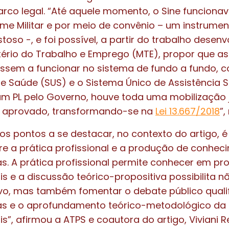
o legal. “Até aquele momento, o Sine funcionav
me Militar e por meio de convênio – um instrumen
oso -, e foi possível, a partir do trabalho desenv
tério do Trabalho e Emprego (MTE), propor que as 
sem a funcionar no sistema de fundo a fundo, 
e Saúde (SUS) e o Sistema Único de Assistência So
um PL pelo Governo, houve toda uma mobilização 
i aprovado, transformando-se na
Lei 13.667/2018
”,
s pontos a se destacar, no contexto do artigo, é
e a prática profissional e a produção de conhe
cas. A prática profissional permite conhecer em p
ais e a discussão teórico-propositiva possibilita 
xivo, mas também fomentar o debate público quali
icas e o aprofundamento teórico-metodológico da
ais”, afirmou a ATPS e coautora do artigo, Viviani 