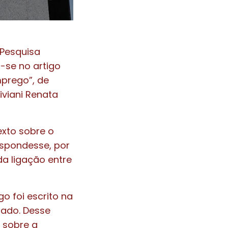
 Pesquisa
-se no artigo
mprego”, de
iviani Renata
exto sobre o
espondesse, por
da ligação entre
go foi escrito na
rado. Desse
 sobre a