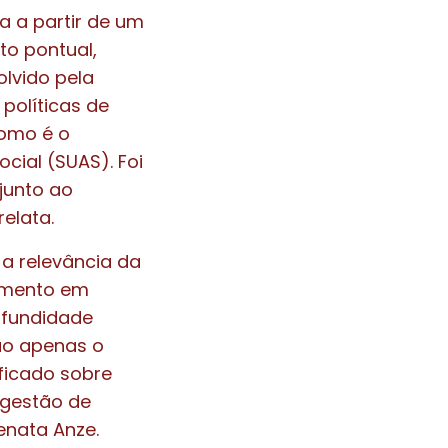
a a partir de um
to pontual,
olvido pela
políticas de
como é o
cial (SUAS). Foi
junto ao
 relata.
 a relevância da
cimento em
rofundidade
não apenas o
ficado sobre
 gestão de
Renata Anze.