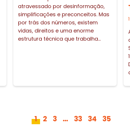
atravessado por desinformação,
simplificações e preconceitos. Mas
por trás dos números, existem
vidas, direitos e uma enorme
estrutura técnica que trabalha...
1
2
3
…
33
34
35