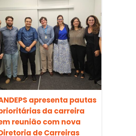
ANDEPS apresenta pautas
prioritárias da carreira
em reunião com nova
Diretoria de Carreiras