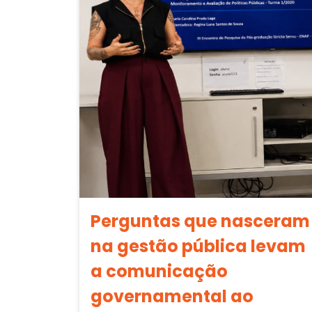
Perguntas que nasceram
na gestão pública levam
a comunicação
governamental ao