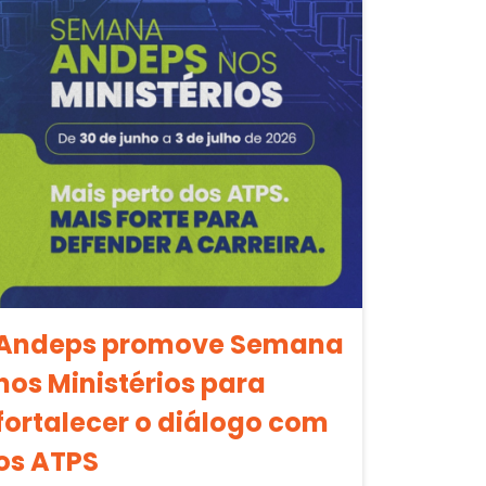
Andeps promove Semana
nos Ministérios para
fortalecer o diálogo com
os ATPS