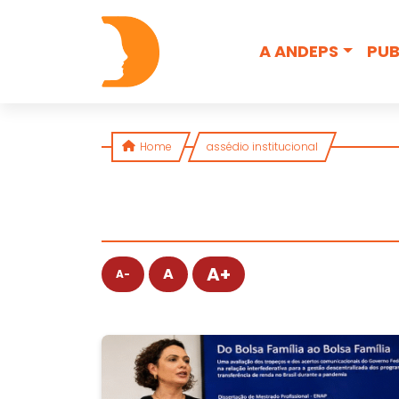
Skip to content
A ANDEPS
PUB
Home
assédio institucional
A+
A
A-