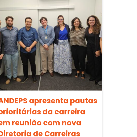
ANDEPS apresenta pautas
prioritárias da carreira
em reunião com nova
Diretoria de Carreiras