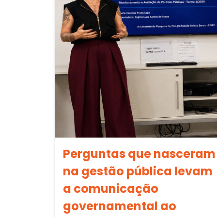
Perguntas que nasceram
na gestão pública levam
a comunicação
governamental ao