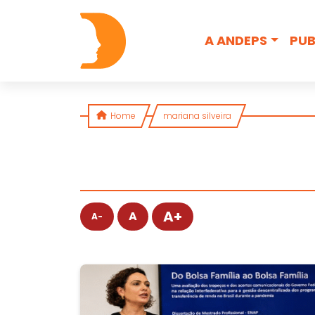
Skip to content
A ANDEPS
PUB
Home
mariana silveira
A+
A
A-