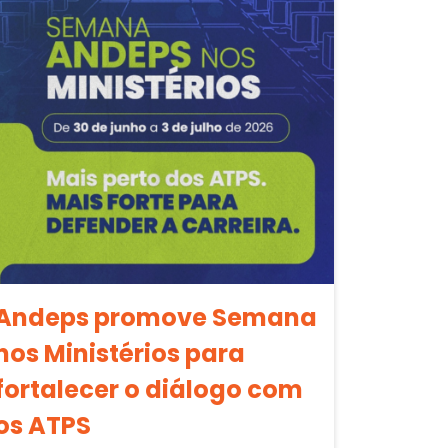
Andeps promove Semana
nos Ministérios para
fortalecer o diálogo com
os ATPS