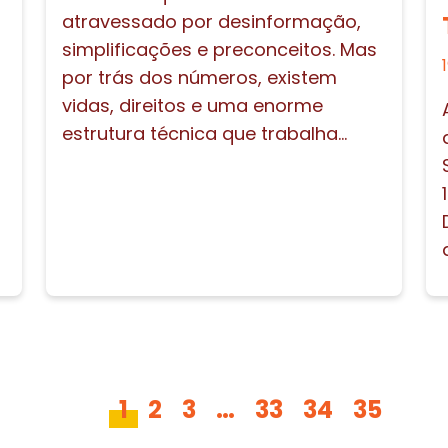
atravessado por desinformação,
simplificações e preconceitos. Mas
por trás dos números, existem
vidas, direitos e uma enorme
estrutura técnica que trabalha...
1
2
3
…
33
34
35