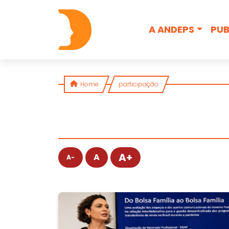
Skip to content
A ANDEPS
PUB
Home
participação
A+
A
A-