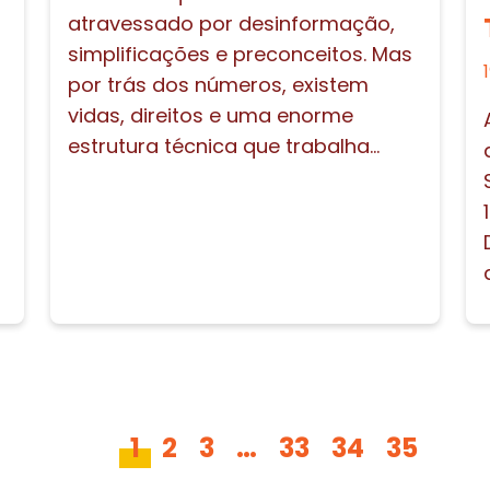
atravessado por desinformação,
simplificações e preconceitos. Mas
por trás dos números, existem
vidas, direitos e uma enorme
estrutura técnica que trabalha...
1
2
3
…
33
34
35