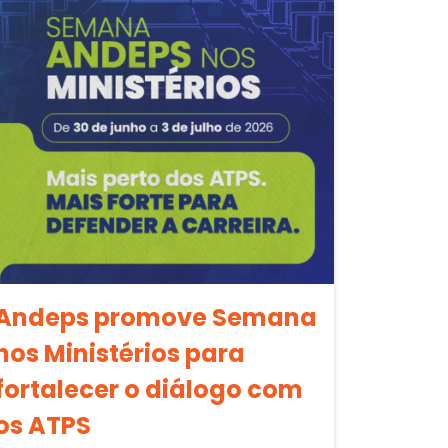
Andeps promove Semana
nos Ministérios para
fortalecer o diálogo com
os ATPS