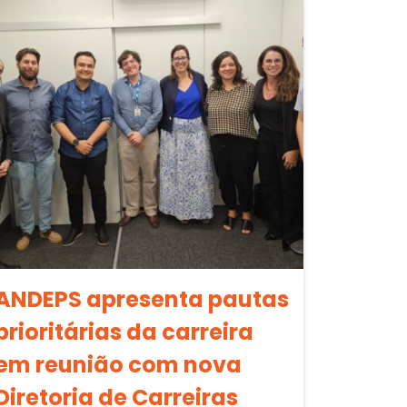
ANDEPS apresenta pautas
prioritárias da carreira
em reunião com nova
Diretoria de Carreiras