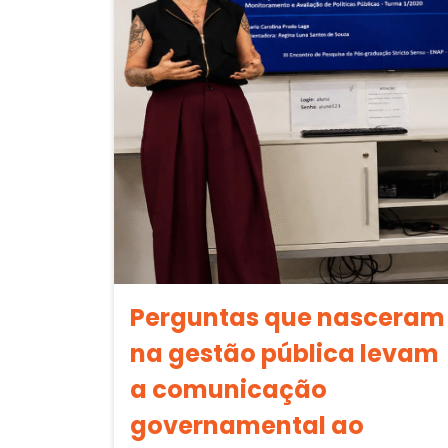
Perguntas que nasceram
na gestão pública levam
a comunicação
governamental ao