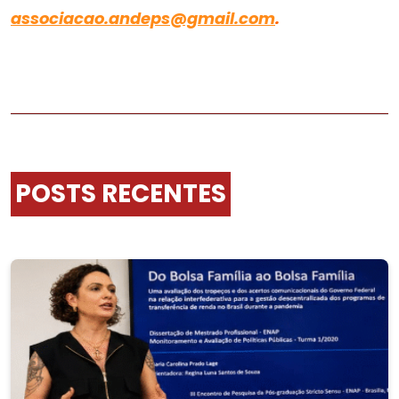
associacao.andeps@gmail.com
.
POSTS RECENTES