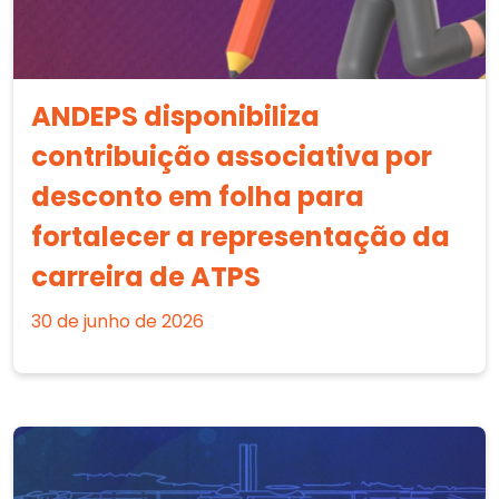
ANDEPS disponibiliza
contribuição associativa por
desconto em folha para
fortalecer a representação da
carreira de ATPS
30 de junho de 2026