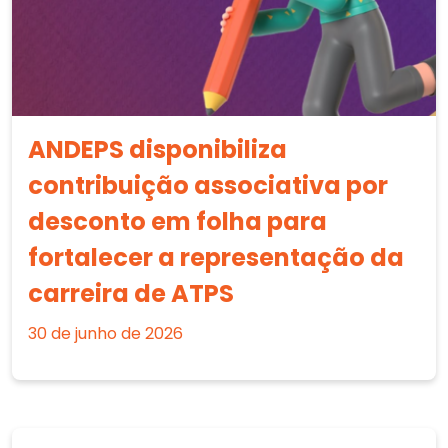
ANDEPS disponibiliza
contribuição associativa por
desconto em folha para
fortalecer a representação da
carreira de ATPS
30 de junho de 2026