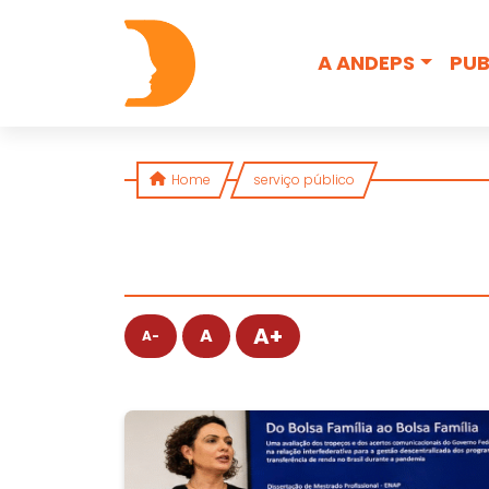
Skip to content
A ANDEPS
PUB
Home
serviço público
A+
A
A-