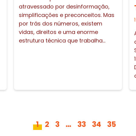
atravessado por desinformação,
simplificações e preconceitos. Mas
por trás dos números, existem
vidas, direitos e uma enorme
estrutura técnica que trabalha...
1
2
3
…
33
34
35