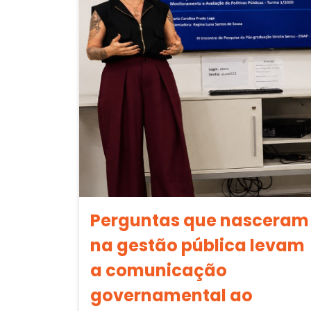
Perguntas que nasceram
na gestão pública levam
a comunicação
governamental ao