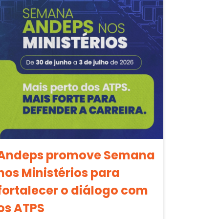
Andeps promove Semana
nos Ministérios para
fortalecer o diálogo com
os ATPS