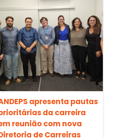
ANDEPS apresenta pautas
prioritárias da carreira
em reunião com nova
Diretoria de Carreiras