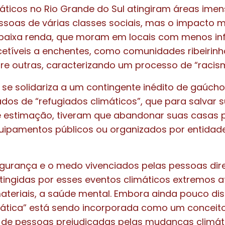
áticos no Rio Grande do Sul atingiram áreas imen
soas de várias classes sociais, mas o impacto m
baixa renda, que moram em locais com menos inf
etíveis a enchentes, como comunidades ribeirinha
re outras, caracterizando um processo de “racis
e se solidariza a um contingente inédito de gaúch
 de “refugiados climáticos”, que para salvar s
e estimação, tiveram que abandonar suas casas 
uipamentos públicos ou organizados por entidad
egurança e o medo vivenciados pelas pessoas di
tingidas por esses eventos climáticos extremos 
teriais, a saúde mental. Embora ainda pouco dis
mática” está sendo incorporada como um conceit
 de pessoas prejudicadas pelas mudanças climát