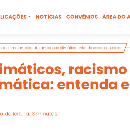
Busca
LICAÇÕES
NOTÍCIAS
CONVÊNIOS
ÁREA DO 
s, racismo ambiental e ansiedade climática: entenda esses conceitos
limáticos, racismo
imática: entenda 
 de leitura: 3 minutos