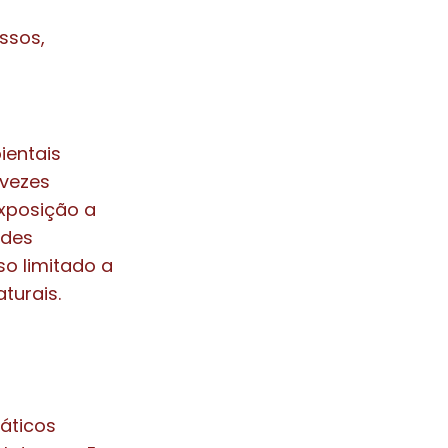
ssos,
ientais
 vezes
xposição a
ades
o limitado a
turais.
áticos