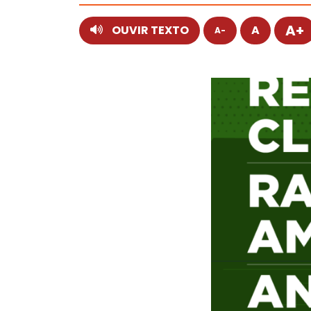
A+
OUVIR TEXTO
A
A-