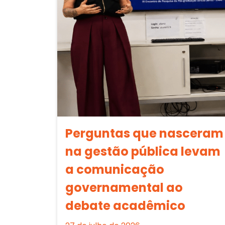
Perguntas que nasceram
na gestão pública levam
a comunicação
governamental ao
debate acadêmico