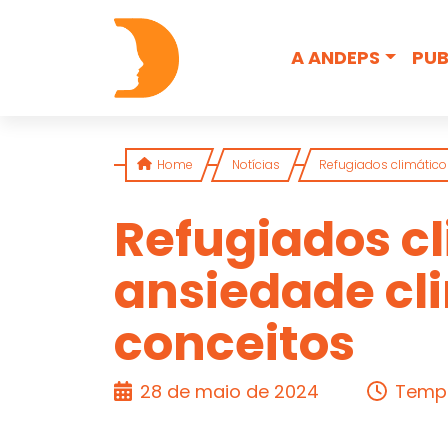
Skip to content
A ANDEPS
PUB
Home
Notícias
Refugiados climático
Refugiados c
ansiedade cl
ARTIGO
conceitos
28 de maio de 2024
Tempo