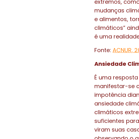
extremos, como
mudanças climá
e alimentos, to
climáticos” ain
é uma realidade
Fonte:
ACNUR, 2
Ansiedade Clim
É uma resposta
manifestar-se 
impotência dian
ansiedade climá
climáticos extr
suficientes par
viram suas cas
observando o am