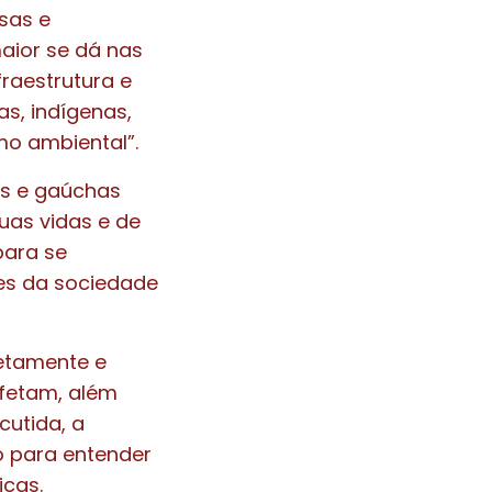
sas e
aior se dá nas
raestrutura e
s, indígenas,
mo ambiental”.
os e gaúchas
uas vidas e de
para se
es da sociedade
retamente e
afetam, além
cutida, a
o para entender
icas.