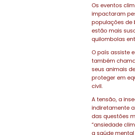
Os eventos clim
impactaram pes
populações de 
estão mais susc
quilombolas ent
O país assiste 
também chamados
seus animais d
proteger em eq
civil.
A tensão, a ins
indiretamente a
das questões ma
“ansiedade cli
a saúde mental