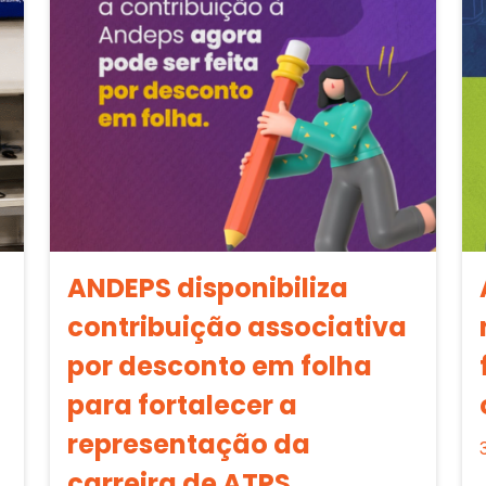
ANDEPS disponibiliza
contribuição associativa
por desconto em folha
para fortalecer a
representação da
carreira de ATPS