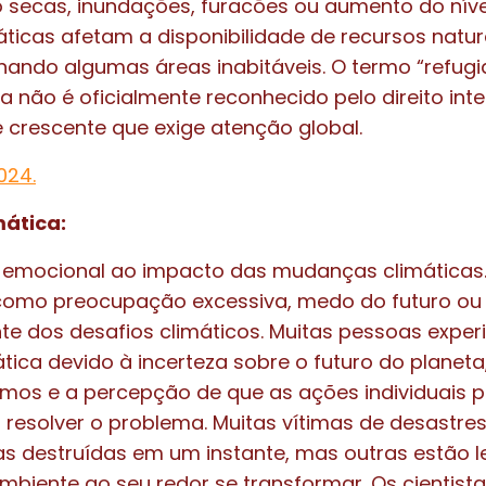
 secas, inundações, furacões ou aumento do níve
ticas afetam a disponibilidade de recursos natu
rnando algumas áreas inabitáveis. O termo “refug
da não é oficialmente reconhecido pelo direito int
 crescente que exige atenção global.
024.
ática:
 emocional ao impacto das mudanças climáticas
como preocupação excessiva, medo do futuro ou
te dos desafios climáticos. Muitas pessoas exp
tica devido à incerteza sobre o futuro do planeta
emos e a percepção de que as ações individuais
a resolver o problema. Muitas vítimas de desastres
as destruídas em um instante, mas outras estão 
biente ao seu redor se transformar. Os cientis