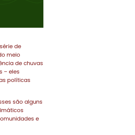
série de
do meio
ência de chuvas
s – eles
s políticas
Esses são alguns
imáticos
 comunidades e