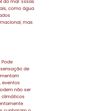
l do mar. Essas
rais, como água
iados
ernacional, mas
. Pode
 sensação de
erimentam
, eventos
 podem não ser
 climáticos
lentamente
tas cunharam o