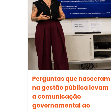
Perguntas que nasceram
na gestão pública levam
a comunicação
governamental ao