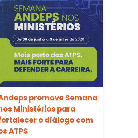
Andeps promove Semana
nos Ministérios para
fortalecer o diálogo com
os ATPS