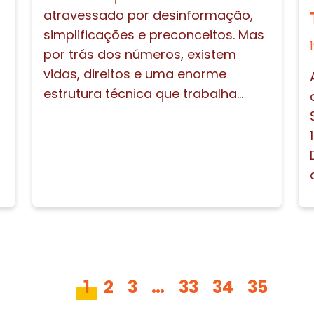
atravessado por desinformação,
simplificações e preconceitos. Mas
por trás dos números, existem
vidas, direitos e uma enorme
estrutura técnica que trabalha...
1
2
3
…
33
34
35